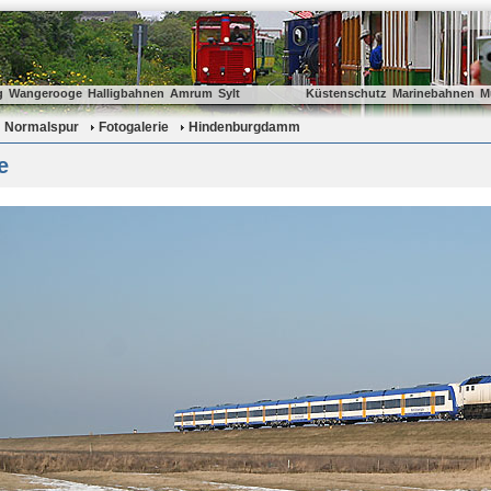
g
Wangerooge
Halligbahnen
Amrum
Sylt
Küstenschutz
Marinebahnen
M
Normalspur
Fotogalerie
Hindenburgdamm
e