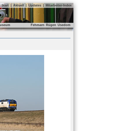
Start
|
Aktuell
|
Updates
|
Mitarbeiter-Index
useum
Fehmarn
Rügen
Usedom