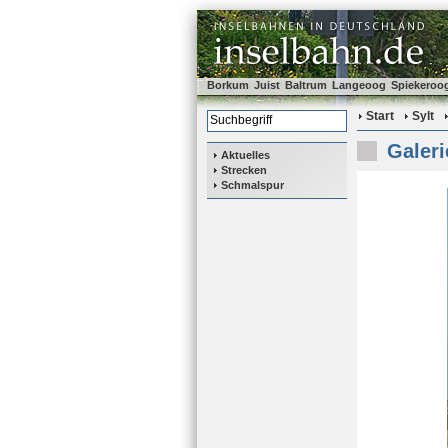
Borkum
Juist
Baltrum
Langeoog
Spiekeroo
Start
Sylt
Galeri
Aktuelles
Strecken
Schmalspur