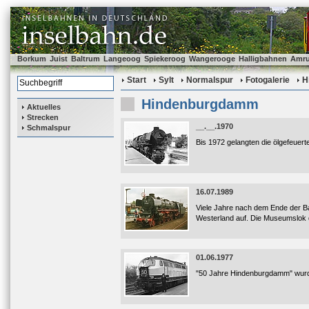
Borkum
Juist
Baltrum
Langeoog
Spiekeroog
Wangerooge
Halligbahnen
Amr
Start
Sylt
Normalspur
Fotogalerie
H
Hindenburgdamm
Aktuelles
Strecken
__.__.1970
Schmalspur
Bis 1972 gelangten die ölgefeuer
16.07.1989
Viele Jahre nach dem Ende der Ba
Westerland auf. Die Museumslok 
01.06.1977
"50 Jahre Hindenburgdamm" wurde