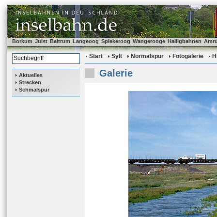
Borkum
Juist
Baltrum
Langeoog
Spiekeroog
Wangerooge
Halligbahnen
Amr
Start
Sylt
Normalspur
Fotogalerie
H
Galerie
Aktuelles
Strecken
Schmalspur