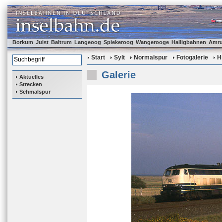
Borkum
Juist
Baltrum
Langeoog
Spiekeroog
Wangerooge
Halligbahnen
Amr
Start
Sylt
Normalspur
Fotogalerie
H
Galerie
Aktuelles
Strecken
Schmalspur