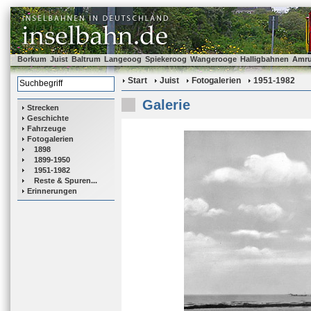
Borkum
Juist
Baltrum
Langeoog
Spiekeroog
Wangerooge
Halligbahnen
Amr
Start
Juist
Fotogalerien
1951-1982
Galerie
Strecken
Geschichte
Fahrzeuge
Fotogalerien
1898
1899-1950
1951-1982
Reste & Spuren...
Erinnerungen