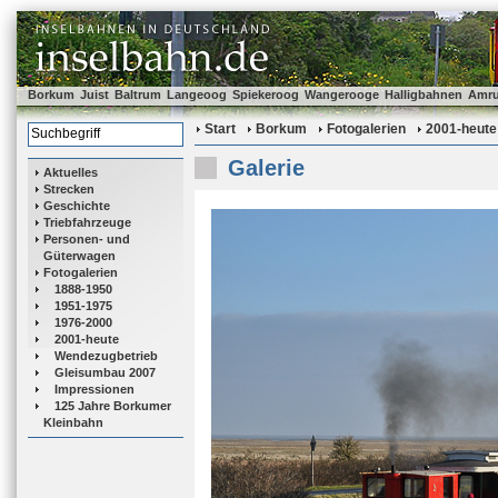
Borkum
Juist
Baltrum
Langeoog
Spiekeroog
Wangerooge
Halligbahnen
Amr
Start
Borkum
Fotogalerien
2001-heute
Galerie
Aktuelles
Strecken
Geschichte
Triebfahrzeuge
Personen- und
Güterwagen
Fotogalerien
1888-1950
1951-1975
1976-2000
2001-heute
Wendezugbetrieb
Gleisumbau 2007
Impressionen
125 Jahre Borkumer
Kleinbahn