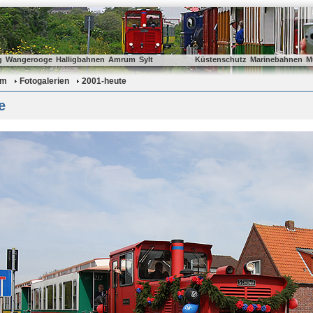
g
Wangerooge
Halligbahnen
Amrum
Sylt
Küstenschutz
Marinebahnen
M
um
Fotogalerien
2001-heute
e