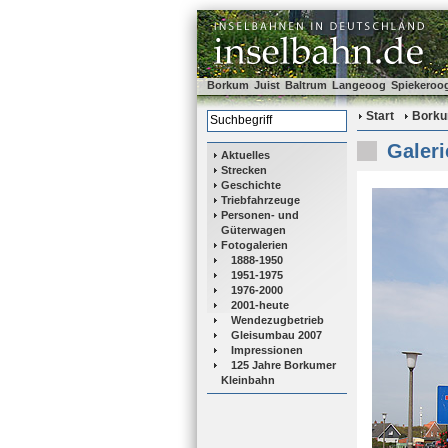
Borkum
Juist
Baltrum
Langeoog
Spiekeroo
Start
Bork
Galeri
Aktuelles
Strecken
Geschichte
Triebfahrzeuge
Personen- und
Güterwagen
Fotogalerien
1888-1950
1951-1975
1976-2000
2001-heute
Wendezugbetrieb
Gleisumbau 2007
Impressionen
125 Jahre Borkumer
Kleinbahn