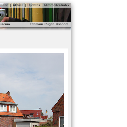
Start
|
Aktuell
|
Updates
|
Mitarbeiter-Index
useum
Fehmarn
Rügen
Usedom