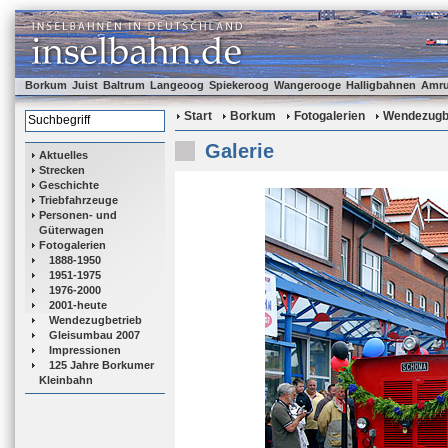
Borkum
Juist
Baltrum
Langeoog
Spiekeroog
Wangerooge
Halligbahnen
Amr
Start
Borkum
Fotogalerien
Wendezugb
Galerie
Aktuelles
Strecken
Geschichte
Triebfahrzeuge
Personen- und
Güterwagen
Fotogalerien
1888-1950
1951-1975
1976-2000
2001-heute
Wendezugbetrieb
Gleisumbau 2007
Impressionen
125 Jahre Borkumer
Kleinbahn