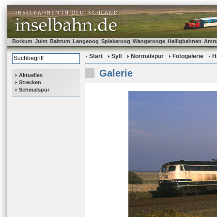
Borkum
Juist
Baltrum
Langeoog
Spiekeroog
Wangerooge
Halligbahnen
Amr
Start
Sylt
Normalspur
Fotogalerie
H
Galerie
Aktuelles
Strecken
Schmalspur