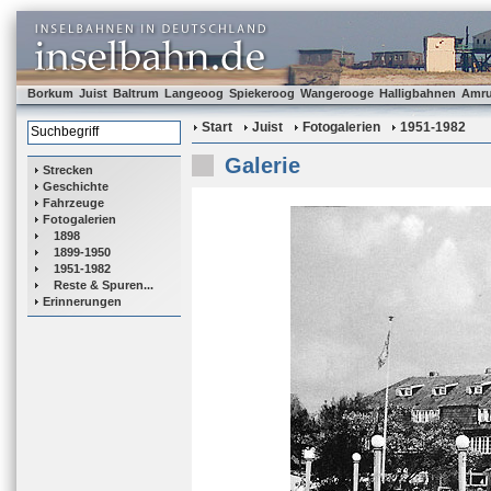
Borkum
Juist
Baltrum
Langeoog
Spiekeroog
Wangerooge
Halligbahnen
Amr
Start
Juist
Fotogalerien
1951-1982
Galerie
Strecken
Geschichte
Fahrzeuge
Fotogalerien
1898
1899-1950
1951-1982
Reste & Spuren...
Erinnerungen