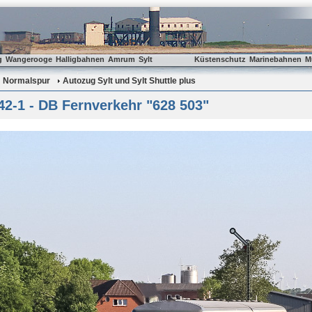
g
Wangerooge
Halligbahnen
Amrum
Sylt
Küstenschutz
Marinebahnen
M
Normalspur
Autozug Sylt und Sylt Shuttle plus
2-1 - DB Fernverkehr "628 503"