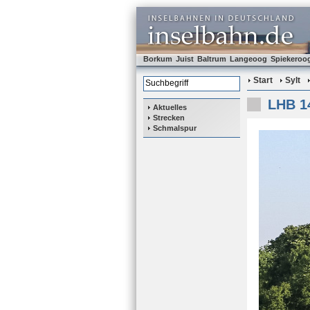
Borkum
Juist
Baltrum
Langeoog
Spiekeroo
Start
Sylt
LHB 14
Aktuelles
Strecken
Schmalspur