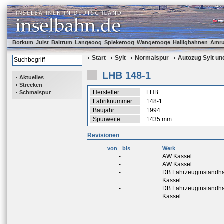
Borkum
Juist
Baltrum
Langeoog
Spiekeroog
Wangerooge
Halligbahnen
Amr
Start
Sylt
Normalspur
Autozug Sylt und
LHB 148-1
Aktuelles
Strecken
Hersteller
LHB
Schmalspur
Fabriknummer
148-1
Baujahr
1994
Spurweite
1435 mm
Revisionen
von
bis
Werk
-
AW Kassel
-
AW Kassel
-
DB Fahrzeuginstandh
Kassel
-
DB Fahrzeuginstandh
Kassel