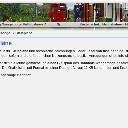
g
Wangerooge
Halligbahnen
Amrum
Sylt
Küstenschutz
Marinebahnen
M
rooge
Gleispläne
pläne
Seite für Gleispläne und technische Zeichnungen. Jeder Leser von inselbahn.de is
igen, sofern er die erforderlichen Nutzungsrechte besitzt. Anregungen sind stets 
hat sich die Mühe gemacht und einen Gleisplan des Bahnhofs Wangerooge gezeich
 Die Grafik ist im pdf-Format mit einer Dateigröße von 11 KB komprimiert und lässt 
angerooge Bahnhof