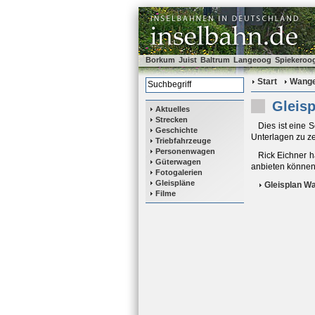
Borkum
Juist
Baltrum
Langeoog
Spiekeroo
Start
Wange
Gleis
Aktuelles
Strecken
Dies ist eine 
Geschichte
Unterlagen zu ze
Triebfahrzeuge
Personenwagen
Rick Eichner 
Güterwagen
anbieten können.
Fotogalerien
Gleispläne
Gleisplan W
Filme