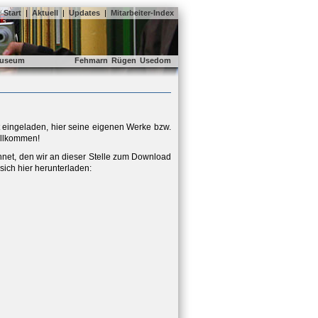
Start
|
Aktuell
|
Updates
|
Mitarbeiter-Index
useum
Fehmarn
Rügen
Usedom
t eingeladen, hier seine eigenen Werke bzw.
willkommen!
net, den wir an dieser Stelle zum Download
sich hier herunterladen: