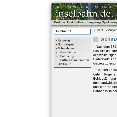
Borkum
Juist
Baltrum
Langeoog
Spiekeroo
Start
Rüge
Schma
Aktuelles
Normalspur
Nachdem 1891 
Schmalspur
Sassnitz und der
Geschichte
der weitläufigen
Fahrzeuge
Bäderstadt Binz
Putbus-Binz-Göhren
Gebiete zu ersc
Breitspur
Erst 1893 nim
Osten Rügens e
Betriebsführung
dem landwirtsch
und eine betrie
Bahnen ist in der