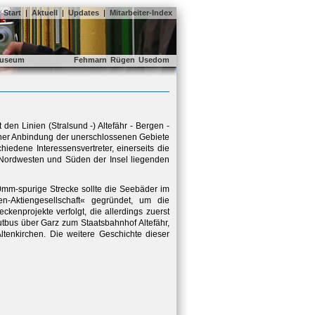
Start
|
Aktuell
|
Updates
|
Mitarbeiter-Index
useum
Fehmarn
Rügen
Usedom
n Linien (Stralsund -) Altefähr - Bergen -
 einer Anbindung der unerschlossenen Gebiete
iedene Interessensvertreter, einerseits die
m Nordwesten und Süden der Insel liegenden
mm-spurige Strecke sollte die Seebäder im
-Aktiengesellschaft« gegründet, um die
kenprojekte verfolgt, die allerdings zuerst
utbus über Garz zum Staatsbahnhof Altefähr,
tenkirchen. Die weitere Geschichte dieser