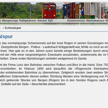
g
Wangerooge
Halligbahnen
Amrum
Sylt
Küstenschutz
Marinebahnen
M
n
Schmalspur
lspur
das normalspurige Schienennetz auf der Insel Rügen in seinen Grundzügen mit de
 Zweigstrecke Bergen - Putbus - Lauterbach fertiggestellt war, fehlte es noch an
 Insel. Hier gab es in den Jahren zuvor bereits einige Bestrebungen durch versch
 mit der Hilfe einer rangniedrigeren Eisenbahn anzubinden, andererseits die i
hließen. Diese ersten Bemühungen verliefen weitgehend im Sande.
mt die Firma Lenz den Bahnbau zwischen Putbus und Binz in die Hand. Eine 750
rschließen. Im Februar 1895 wird daraufhin die »Rügensche Kleinbahnen
 der entstehenden Bahnlinie zu übernehmen. Zeitgleich wurden zwei weitere Strec
aftlichen Güterverkehr dienen sollten: Richtung Westen eine Verlängerung von P
blich getrennte Strecke von Bergen (Rügen) bis in den Norden Rügens nach Al
 Zeittafel auf der Seite
Geschichte
dokumentiert.