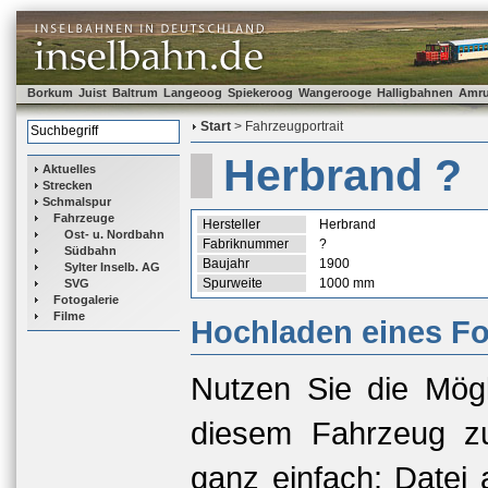
Borkum
Juist
Baltrum
Langeoog
Spiekeroog
Wangerooge
Halligbahnen
Amr
Start
> Fahrzeugportrait
Herbrand ?
Aktuelles
Strecken
Schmalspur
Fahrzeuge
Hersteller
Herbrand
Ost- u. Nordbahn
Fabriknummer
?
Südbahn
Baujahr
1900
Sylter Inselb. AG
Spurweite
1000 mm
SVG
Fotogalerie
Filme
Hochladen eines Fo
Nutzen Sie die Mögl
diesem Fahrzeug zu
ganz einfach: Datei