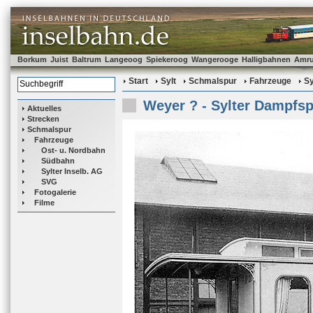
Borkum
Juist
Baltrum
Langeoog
Spiekeroog
Wangerooge
Halligbahnen
Amr
Start
Sylt
Schmalspur
Fahrzeuge
Sy
Weyer ? - Sylter Dampfs
Aktuelles
Strecken
Schmalspur
Fahrzeuge
Ost- u. Nordbahn
Südbahn
Sylter Inselb. AG
SVG
Fotogalerie
Filme