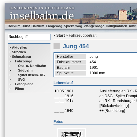
Borkum
Juist
Baltrum
Langeoog
Spiekeroog
Wangerooge
Halligbahnen
Amr
Start
> Fahrzeugportrait
Jung 454
Aktuelles
Strecken
Hersteller
Jung
Schmalspur
Fahrzeuge
Fabriknummer
454
Ost- u. Nordbahn
Baujahr
1901
Südbahn
Spurweite
1000 mm
Sylter Inselb. AG
SVG
Lebenslauf
Fotogalerie
Filme
10.05.1901
Auslieferung an RK -
__.__.1916
an DSG - Sylter Dampfs
__.__.191x
an RK - Rendsburger 
[Rückabwicklung]
__.__.1940
++ [Rendsburg]
Fotos