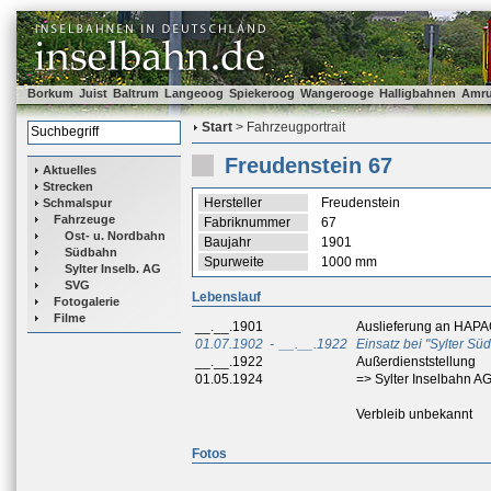
Borkum
Juist
Baltrum
Langeoog
Spiekeroog
Wangerooge
Halligbahnen
Amr
Start
> Fahrzeugportrait
Freudenstein 67
Aktuelles
Strecken
Hersteller
Freudenstein
Schmalspur
Fahrzeuge
Fabriknummer
67
Ost- u. Nordbahn
Baujahr
1901
Südbahn
Spurweite
1000 mm
Sylter Inselb. AG
SVG
Lebenslauf
Fotogalerie
Filme
__.__.1901
Auslieferung an HAPA
01.07.1902
-
__.__.1922
Einsatz bei "Sylter Sü
__.__.1922
Außerdienststellung
01.05.1924
=> Sylter Inselbahn AG
Verbleib unbekannt
Fotos