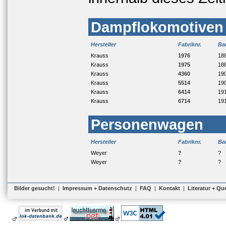
Dampflokomotiven
Hersteller
Fabriknr.
Ba
Krauss
1976
18
Krauss
1975
18
Krauss
4360
19
Krauss
5514
19
Krauss
6414
19
Krauss
6714
19
Personenwagen
Hersteller
Fabriknr.
Ba
Weyer
?
?
Weyer
?
?
Bilder gesucht!
|
Impressum + Datenschutz
|
FAQ
|
Kontakt
|
Literatur + Qu