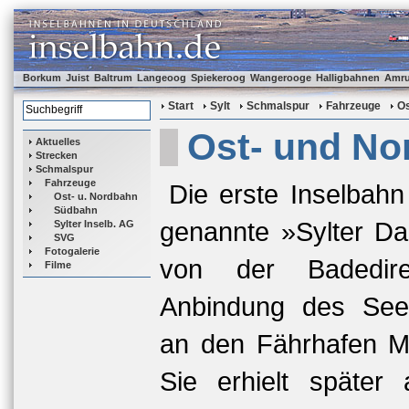
Borkum
Juist
Baltrum
Langeoog
Spiekeroog
Wangerooge
Halligbahnen
Amr
Start
Sylt
Schmalspur
Fahrzeuge
Os
Ost- und No
Aktuelles
Strecken
Schmalspur
Fahrzeuge
Die erste Inselbahn 
Ost- u. Nordbahn
Südbahn
genannte »Sylter Da
Sylter Inselb. AG
SVG
Fotogalerie
von der Badedir
Filme
Anbindung des See
an den Fährhafen M
Sie erhielt späte