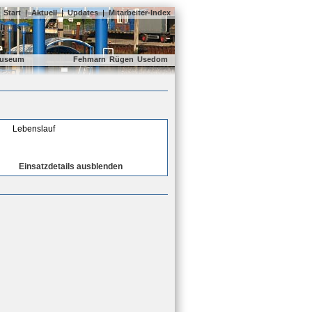
Start
|
Aktuell
|
Updates
|
Mitarbeiter-Index
useum
Fehmarn
Rügen
Usedom
Lebenslauf
Einsatzdetails ausblenden