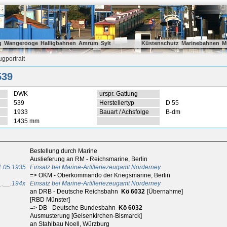
g
Wangerooge
Halligbahnen
Amrum
Sylt
Küstenschutz
Marinebahnen
M
gportrait
539
DWK
urspr. Gattung
539
Herstellertyp
D 55
1933
Bauart / Achsfolge
B-dm
1435 mm
Bestellung durch Marine
Auslieferung an RM - Reichsmarine, Berlin
1.05.1935
Einsatz bei Marine-Artilleriezeugamt Norderney
=> OKM - Oberkommando der Kriegsmarine, Berlin
_.__.194x
Einsatz bei Marine-Artilleriezeugamt Norderney
an DRB - Deutsche Reichsbahn
Kö 6032
[Übernahme]
[RBD Münster]
=> DB - Deutsche Bundesbahn
Kö 6032
Ausmusterung [Gelsenkirchen-Bismarck]
an Stahlbau Noell, Würzburg