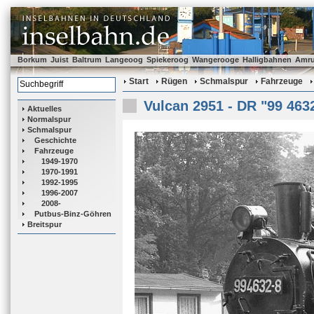
Borkum
Juist
Baltrum
Langeoog
Spiekeroog
Wangerooge
Halligbahnen
Amr
Start
Rügen
Schmalspur
Fahrzeuge
Vulcan 2951 - DR "99 463
Aktuelles
Normalspur
Schmalspur
Geschichte
Fahrzeuge
1949-1970
1970-1991
1992-1995
1996-2007
2008-
Putbus-Binz-Göhren
Breitspur