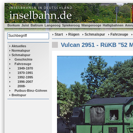
Borkum
Juist
Baltrum
Langeoog
Spiekeroog
Wangerooge
Halligbahnen
Amr
Start
Rügen
Schmalspur
Fahrzeuge
Vulcan 2951 - RüKB "52 
Aktuelles
Normalspur
Schmalspur
Geschichte
Fahrzeuge
1949-1970
1970-1991
1992-1995
1996-2007
2008-
Putbus-Binz-Göhren
Breitspur