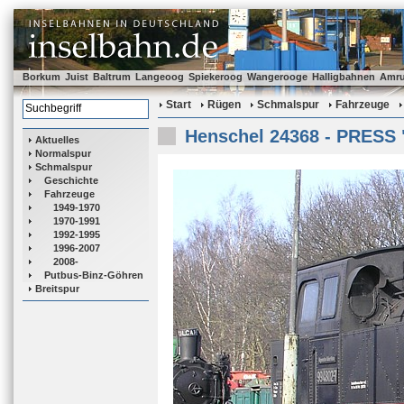
Borkum
Juist
Baltrum
Langeoog
Spiekeroog
Wangerooge
Halligbahnen
Amr
Start
Rügen
Schmalspur
Fahrzeuge
Henschel 24368 - PRESS 
Aktuelles
Normalspur
Schmalspur
Geschichte
Fahrzeuge
1949-1970
1970-1991
1992-1995
1996-2007
2008-
Putbus-Binz-Göhren
Breitspur