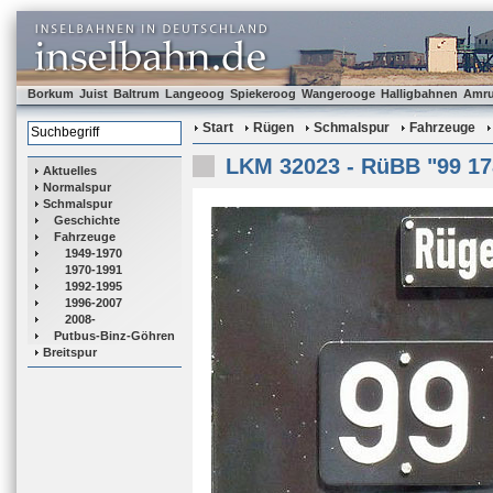
Borkum
Juist
Baltrum
Langeoog
Spiekeroog
Wangerooge
Halligbahnen
Amr
Start
Rügen
Schmalspur
Fahrzeuge
LKM 32023 - RüBB "99 17
Aktuelles
Normalspur
Schmalspur
Geschichte
Fahrzeuge
1949-1970
1970-1991
1992-1995
1996-2007
2008-
Putbus-Binz-Göhren
Breitspur