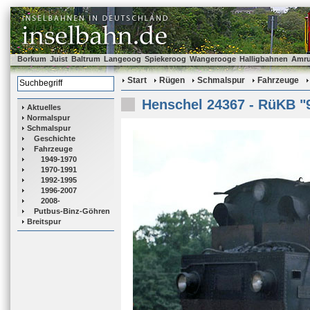
Borkum
Juist
Baltrum
Langeoog
Spiekeroog
Wangerooge
Halligbahnen
Amr
Start
Rügen
Schmalspur
Fahrzeuge
Henschel 24367 - RüKB "
Aktuelles
Normalspur
Schmalspur
Geschichte
Fahrzeuge
1949-1970
1970-1991
1992-1995
1996-2007
2008-
Putbus-Binz-Göhren
Breitspur