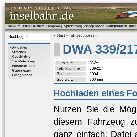
Borkum
Juist
Baltrum
Langeoog
Spiekeroog
Wangerooge
Halligbahnen
Amr
Start
> Fahrzeugportrait
DWA 339/21
Aktuelles
Strecken
Geschichte
Triebfahrzeuge
Hersteller
DWA
Personen- und
Fabriknummer
339/217
Güterwagen
Baujahr
1994
Fotogalerien
Spurweite
900 mm
Hochladen eines Fo
Nutzen Sie die Mögl
diesem Fahrzeug zu
ganz einfach: Datei