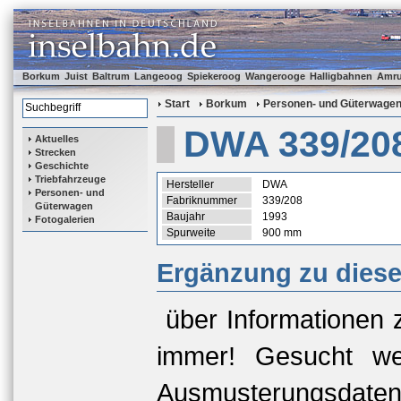
Borkum
Juist
Baltrum
Langeoog
Spiekeroog
Wangerooge
Halligbahnen
Amr
Start
Borkum
Personen- und Güterwage
DWA 339/20
Aktuelles
Strecken
Geschichte
Triebfahrzeuge
Hersteller
DWA
Personen- und
Fabriknummer
339/208
Güterwagen
Baujahr
1993
Fotogalerien
Spurweite
900 mm
Ergänzung zu dies
über Informationen 
immer! Gesucht we
Ausmusterungsda