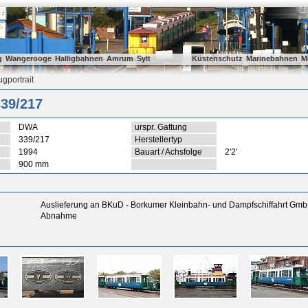
g
Wangerooge
Halligbahnen
Amrum
Sylt
Küstenschutz
Marinebahnen
M
gportrait
39/217
DWA
urspr. Gattung
339/217
Herstellertyp
1994
Bauart / Achsfolge
2'2'
900 mm
Auslieferung an BKuD - Borkumer Kleinbahn- und Dampfschiffahrt Gm
Abnahme