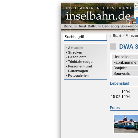
Borkum
Juist
Baltrum
Langeoog
Spiekeroo
Start
> Fahrzeu
DWA 3
Aktuelles
Strecken
Hersteller
Geschichte
Triebfahrzeuge
Fabriknummer
Personen- und
Baujahr
Güterwagen
Spurweite
Fotogalerien
Lebenslauf
__.__.1994
15.02.1994
Fotos