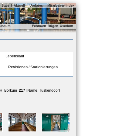
Start
|
Aktuell
|
Updates
|
Mitarbeiter-Index
useum
Fehmarn
Rügen
Usedom
Lebenslauf
Revisionen / Stationierungen
bH, Borkum
217
[Name: Tüskendöör]