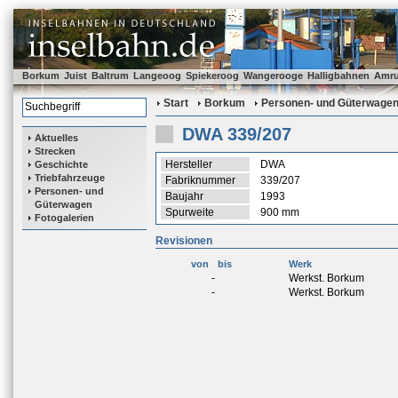
Borkum
Juist
Baltrum
Langeoog
Spiekeroog
Wangerooge
Halligbahnen
Amr
Start
Borkum
Personen- und Güterwage
DWA 339/207
Aktuelles
Strecken
Hersteller
DWA
Geschichte
Triebfahrzeuge
Fabriknummer
339/207
Personen- und
Baujahr
1993
Güterwagen
Spurweite
900 mm
Fotogalerien
Revisionen
von
bis
Werk
-
Werkst. Borkum
-
Werkst. Borkum