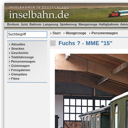
Borkum
Juist
Baltrum
Langeoog
Spiekeroog
Wangerooge
Halligbahnen
Amr
Start
Wangerooge
Personenwagen
Fuchs ? - MME "15"
Aktuelles
Strecken
Geschichte
Triebfahrzeuge
Personenwagen
Güterwagen
Fotogalerien
Gleispläne
Filme