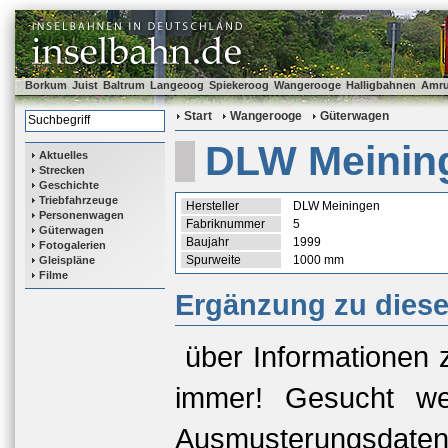
Borkum
Juist
Baltrum
Langeoog
Spiekeroog
Wangerooge
Halligbahnen
Amr
Start
Wangerooge
Güterwagen
DLW Meinin
Aktuelles
Strecken
Geschichte
Triebfahrzeuge
Hersteller
DLW Meiningen
Personenwagen
Fabriknummer
5
Güterwagen
Baujahr
1999
Fotogalerien
Spurweite
1000 mm
Gleispläne
Filme
Ergänzung zu dies
über Informationen 
immer! Gesucht we
Ausmusterungsda