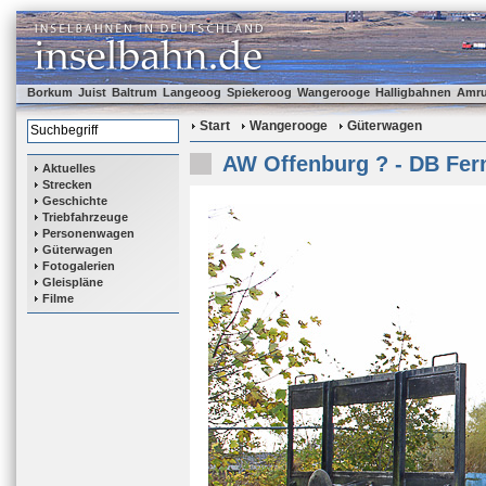
Borkum
Juist
Baltrum
Langeoog
Spiekeroog
Wangerooge
Halligbahnen
Amr
Start
Wangerooge
Güterwagen
AW Offenburg ? - DB Fer
Aktuelles
Strecken
Geschichte
Triebfahrzeuge
Personenwagen
Güterwagen
Fotogalerien
Gleispläne
Filme