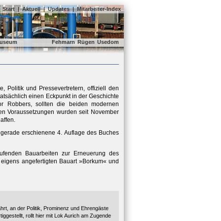
Start
|
Aktuell
|
Updates
|
Mitarbeiter-Index
useum
Fehmarn
Rügen
Usedom
Politik und Pressevertretern, offiziell den
tatsächlich einen Eckpunkt in der Geschichte
dor Robbers, sollten die beiden modernen
hen Voraussetzungen wurden seit November
affen.
 gerade erschienene 4. Auflage des Buches
aufenden Bauarbeiten zur Erneuerung des
r eigens angefertigten Bauart »Borkum« und
hrt, an der Politik, Prominenz und Ehrengäste
ggestellt, rollt hier mit Lok Aurich am Zugende