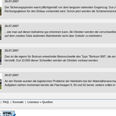
26.07.2007
Der Sicherungsposten warnt pflichtgemäß vor dem langsam nahenden Gegenzug. Gut zu 
Richtungsgleisen für den Einbau vorbereitet wird. Schon jetzt werden die Schienenstück
26.07.2007
...wie man auf dieser Aufnahme gut erkennen kann. Ab Oktober werden die verschweiß
auf dem zweiten Gleis laufenden Bahnbetrieb nicht über Gebühr zu behindern.
26.07.2007
Das ist die eigens für Borkum entwickelte Betonschwelle des Typs "Borkum 900", die ei
herstellt. Gut 10.000 dieser Schwellen werden ab Oktober verbaut werden.
26.07.2007
An der Reede wurden die logistischen Probleme der Kleinbahn bei der Materialheranschaff
Aufgaben stehen momentan bereits die Flachwagen 9, 60 und 62 bereit, weitere sollen in
|
FAQ
|
Kontakt
|
Literatur + Quellen