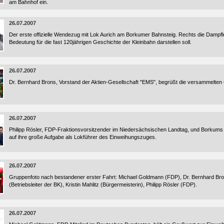
am Bahnhof ein.
26.07.2007
Der erste offizielle Wendezug mit Lok Aurich am Borkumer Bahnsteig. Rechts die Dampfl
Bedeutung für die fast 120jährigen Geschichte der Kleinbahn darstellen soll.
26.07.2007
Dr. Bernhard Brons, Vorstand der Aktien-Gesellschaft "EMS", begrüßt die versammelten
26.07.2007
Philipp Rösler, FDP-Fraktionsvorsitzender im Niedersächsischen Landtag, und Borkums Bü
auf ihre große Aufgabe als Lokführer des Einweihungszuges.
26.07.2007
Gruppenfoto nach bestandener erster Fahrt: Michael Goldmann (FDP), Dr. Bernhard B
(Betriebsleiter der BK), Kristin Mahlitz (Bürgermeisterin), Philipp Rösler (FDP).
26.07.2007