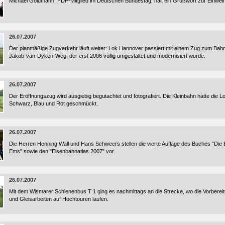
Michael Goldmann, FDP-Mitglied im Deutschen Bundestag, hält ein Grußwort zur Einw
26.07.2007
Der planmäßige Zugverkehr läuft weiter: Lok Hannover passiert mit einem Zug zum Ba
Jakob-van-Dyken-Weg, der erst 2006 völlig umgestaltet und modernisiert wurde.
26.07.2007
Der Eröffnungszug wird ausgiebig begutachtet und fotografiert. Die Kleinbahn hatte die L
Schwarz, Blau und Rot geschmückt.
26.07.2007
Die Herren Henning Wall und Hans Schweers stellen die vierte Auflage des Buches "Die 
Ems" sowie den "Eisenbahnatlas 2007" vor.
26.07.2007
Mit dem Wismarer Schienenbus T 1 ging es nachmittags an die Strecke, wo die Vorbere
und Gleisarbeiten auf Hochtouren laufen.