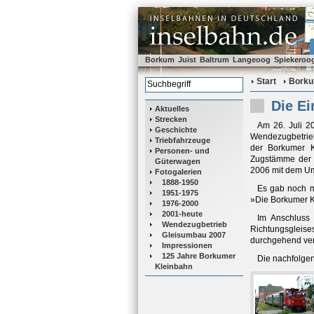
Borkum
Juist
Baltrum
Langeoog
Spiekeroo
Start
Bork
Die E
Aktuelles
Strecken
Am 26. Juli 20
Geschichte
Wendezugbetrieb 
Triebfahrzeuge
der Borkumer K
Personen- und
Zugstämme der 
Güterwagen
2006 mit dem Um
Fotogalerien
1888-1950
Es gab noch m
1951-1975
»Die Borkumer K
1976-2000
2001-heute
Im Anschluss
Wendezugbetrieb
Richtungsgleise
Gleisumbau 2007
durchgehend ver
Impressionen
125 Jahre Borkumer
Die nachfolgen
Kleinbahn