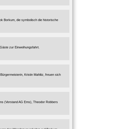
ok Borkum, die symbolisch die historische
 Gäste zur Einweihungsfahrt.
rgermeisterin, Kristin Mahlitz, freuen sich
rons (Vorstand AG Ems), Theodor Robbers