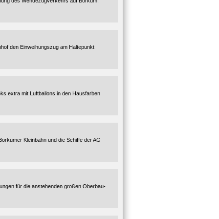
eihung des Wendezugverkehrs auf Borkum.
hnhof den Einweihungszug am Haltepunkt
oks extra mit Luftballons in den Hausfarben
Borkumer Kleinbahn und die Schiffe der AG
itungen für die anstehenden großen Oberbau-