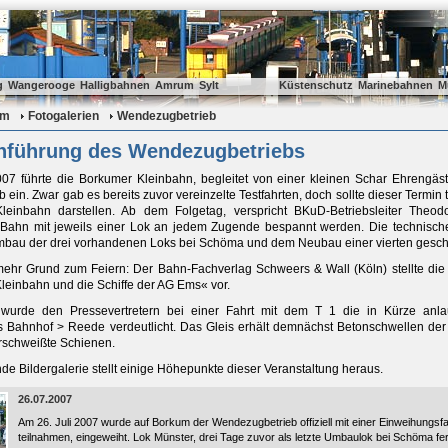
g
Wangerooge
Halligbahnen
Amrum
Sylt
Küstenschutz
Marinebahnen
M
um
Fotogalerien
Wendezugbetrieb
inführung des Wendezugbetriebs
07 führte die Borkumer Kleinbahn, begleitet von einer kleinen Schar Ehrengäste, 
ein. Zwar gab es bereits zuvor vereinzelte Testfahrten, doch sollte dieser Termin 
leinbahn darstellen. Ab dem Folgetag, verspricht BKuD-Betriebsleiter Theo
Bahn mit jeweils einer Lok an jedem Zugende bespannt werden. Die technisc
bau der drei vorhandenen Loks bei Schöma und dem Neubau einer vierten gesch
ehr Grund zum Feiern: Der Bahn-Fachverlag Schweers & Wall (Köln) stellte die
leinbahn und die Schiffe der AG Ems« vor.
 wurde den Pressevertretern bei einer Fahrt mit dem T 1 die in Kürze anl
s Bahnhof > Reede verdeutlicht. Das Gleis erhält demnächst Betonschwellen de
schweißte Schienen.
de Bildergalerie stellt einige Höhepunkte dieser Veranstaltung heraus.
26.07.2007
Am 26. Juli 2007 wurde auf Borkum der Wendezugbetrieb offiziell mit einer Einweihungsfa
teilnahmen, eingeweiht. Lok Münster, drei Tage zuvor als letzte Umbaulok bei Schöma ferti