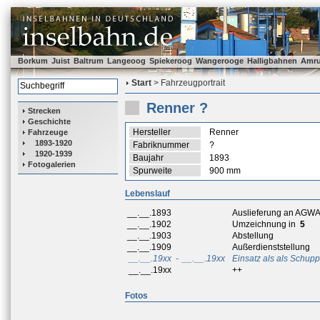
Borkum
Juist
Baltrum
Langeoog
Spiekeroog
Wangerooge
Halligbahnen
Amr
Start
> Fahrzeugportrait
Renner ?
Strecken
Geschichte
Hersteller
Renner
Fahrzeuge
1893-1920
Fabriknummer
?
1920-1939
Baujahr
1893
Fotogalerien
Spurweite
900 mm
Lebenslauf
__.__.1893
Auslieferung an AGWA 
__.__.1902
Umzeichnung in
5
__.__.1903
Abstellung
__.__.1909
Außerdienststellung
__.__.19xx
-
__.__.19xx
Einsatz als als Schup
__.__.19xx
++
Fotos