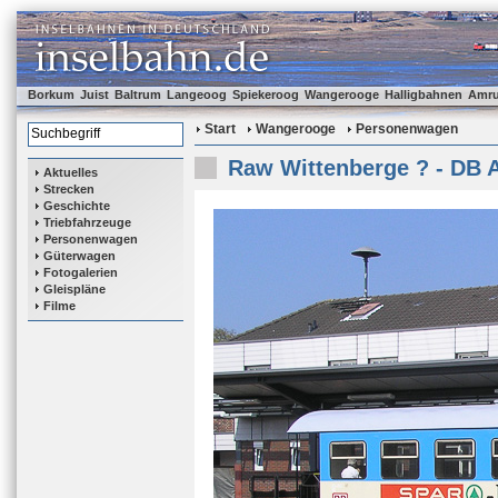
Borkum
Juist
Baltrum
Langeoog
Spiekeroog
Wangerooge
Halligbahnen
Amr
Start
Wangerooge
Personenwagen
Raw Wittenberge ? - DB 
Aktuelles
Strecken
Geschichte
Triebfahrzeuge
Personenwagen
Güterwagen
Fotogalerien
Gleispläne
Filme