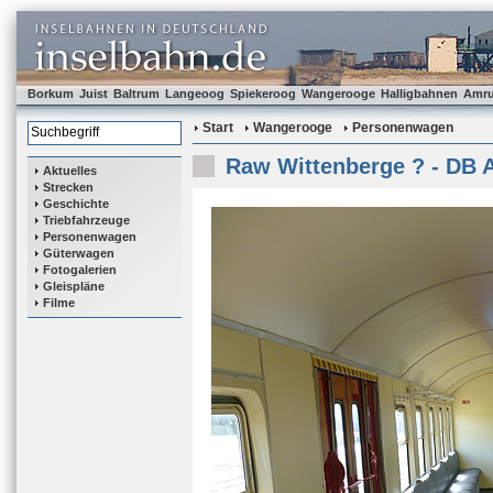
Borkum
Juist
Baltrum
Langeoog
Spiekeroog
Wangerooge
Halligbahnen
Amr
Start
Wangerooge
Personenwagen
Raw Wittenberge ? - DB 
Aktuelles
Strecken
Geschichte
Triebfahrzeuge
Personenwagen
Güterwagen
Fotogalerien
Gleispläne
Filme