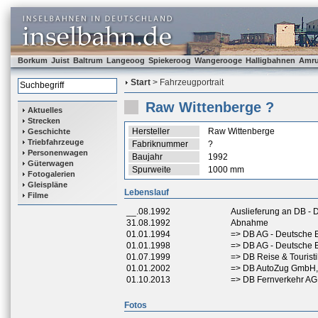
Borkum
Juist
Baltrum
Langeoog
Spiekeroog
Wangerooge
Halligbahnen
Amr
Start
> Fahrzeugportrait
Raw Wittenberge ?
Aktuelles
Strecken
Hersteller
Raw Wittenberge
Geschichte
Triebfahrzeuge
Fabriknummer
?
Personenwagen
Baujahr
1992
Güterwagen
Spurweite
1000 mm
Fotogalerien
Gleispläne
Lebenslauf
Filme
__.08.1992
Auslieferung an DB -
31.08.1992
Abnahme
01.01.1994
=> DB AG - Deutsche 
01.01.1998
=> DB AG - Deutsche 
01.07.1999
=> DB Reise & Tourist
01.01.2002
=> DB AutoZug GmbH,
01.10.2013
=> DB Fernverkehr AG
Fotos