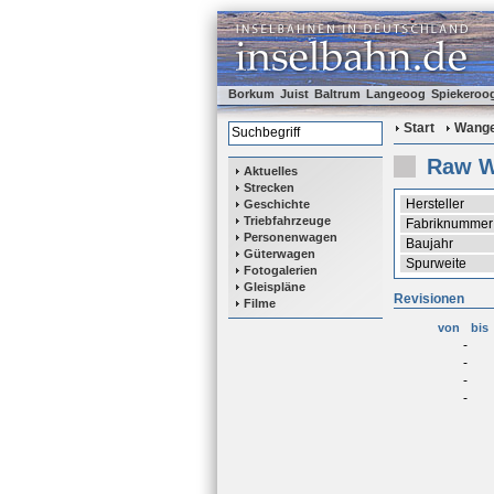
Borkum
Juist
Baltrum
Langeoog
Spiekeroo
Start
Wange
Raw W
Aktuelles
Strecken
Hersteller
Geschichte
Triebfahrzeuge
Fabriknummer
Personenwagen
Baujahr
Güterwagen
Spurweite
Fotogalerien
Gleispläne
Revisionen
Filme
von
bis
-
-
-
-