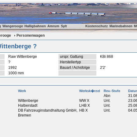
g
Wangerooge
Halligbahnen
Amrum
Sylt
Küstenschutz
Marinebahnen
M
rooge
Personenwagen
ittenberge ?
Raw Wittenberge
urspr. Gattung
KBi 868
?
Herstellertyp
1992
Bauart / Achsfolge
2'2'
1000 mm
Werk
Werksk�rzel
Rev.-Stufe
Datu
Abn
31.0
Wittenberge
WW X
Unt.
23.0
Halberstadt
LHB X
Unt.
25.0
DB Fahrzeuginstandhaltung GmbH,
HB X
Unt.
04.0
Bremen