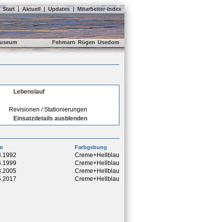
Start
|
Aktuell
|
Updates
|
Mitarbeiter-Index
useum
Fehmarn
Rügen
Usedom
Lebenslauf
Revisionen / Stationierungen
Einsatzdetails ausblenden
m
Farbgebung
8.1992
Creme+Hellblau
6.1999
Creme+Hellblau
8.2005
Creme+Hellblau
5.2017
Creme+Hellblau