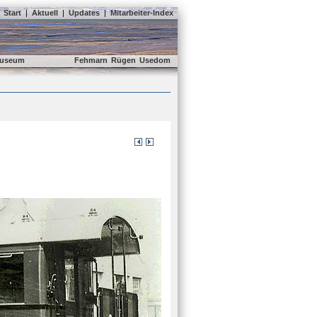
Start
|
Aktuell
|
Updates
|
Mitarbeiter-Index
useum
Fehmarn
Rügen
Usedom