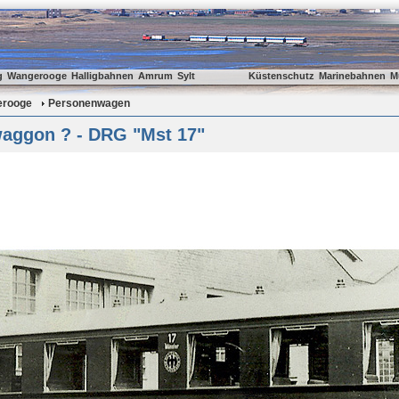
g
Wangerooge
Halligbahnen
Amrum
Sylt
Küstenschutz
Marinebahnen
M
rooge
Personenwagen
aggon ? - DRG "Mst 17"