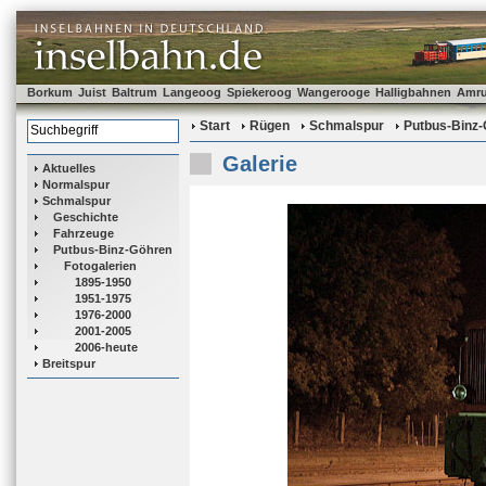
Borkum
Juist
Baltrum
Langeoog
Spiekeroog
Wangerooge
Halligbahnen
Amr
Start
Rügen
Schmalspur
Putbus-Binz
Galerie
Aktuelles
Normalspur
Schmalspur
Geschichte
Fahrzeuge
Putbus-Binz-Göhren
Fotogalerien
1895-1950
1951-1975
1976-2000
2001-2005
2006-heute
Breitspur