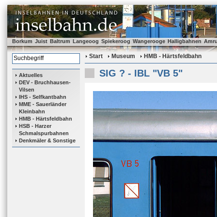
Borkum
Juist
Baltrum
Langeoog
Spiekeroog
Wangerooge
Halligbahnen
Amr
Start
Museum
HMB - Härtsfeldbahn
SIG ? - IBL "VB 5"
Aktuelles
DEV - Bruchhausen-
Vilsen
IHS - Selfkantbahn
MME - Sauerländer
Kleinbahn
HMB - Härtsfeldbahn
HSB - Harzer
Schmalspurbahnen
Denkmäler & Sonstige