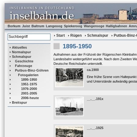
Borkum
Juist
Baltrum
Langeoog
Spiekeroog
Wangerooge
Halligbahnen
Amr
Start
Rügen
Schmalspur
Putbus-Binz
1895-1950
Aktuelles
Normalspur
Aufnahmen aus der Frühzeit der Rügenschen Kleinbahn 
Schmalspur
Landesbahn weitergeführt wurde. Nach dem Zweiten Weltk
Geschichte
Deutsche Reichsbahn unterstellt.
Fahrzeuge
ca.1900
Putbus-Binz-Göhren
Fotogalerien
Eine frühe Szene vom Haltepunkt 
1895-1950
und Unterstände aufwändig gestal
1951-1975
1976-2000
2001-2005
2006-heute
__.__.191x
Breitspur
__.__.1925