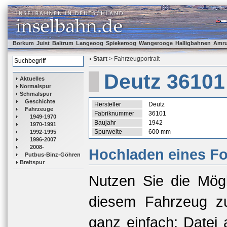
Borkum
Juist
Baltrum
Langeoog
Spiekeroog
Wangerooge
Halligbahnen
Amr
Start
> Fahrzeugportrait
Deutz 36101
Aktuelles
Normalspur
Schmalspur
Geschichte
Hersteller
Deutz
Fahrzeuge
Fabriknummer
36101
1949-1970
Baujahr
1942
1970-1991
Spurweite
600 mm
1992-1995
1996-2007
2008-
Hochladen eines Fo
Putbus-Binz-Göhren
Breitspur
Nutzen Sie die Mögl
diesem Fahrzeug zu
ganz einfach: Datei