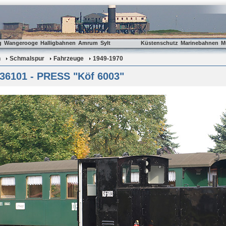
g
Wangerooge
Halligbahnen
Amrum
Sylt
Küstenschutz
Marinebahnen
M
n
Schmalspur
Fahrzeuge
1949-1970
 36101 - PRESS "Köf 6003"