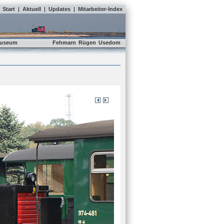
Start
|
Aktuell
|
Updates
|
Mitarbeiter-Index
useum
Fehmarn
Rügen
Usedom