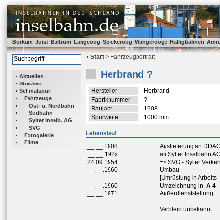
Borkum
Juist
Baltrum
Langeoog
Spiekeroog
Wangerooge
Halligbahnen
Amr
Start
> Fahrzeugportrait
Herbrand ?
Aktuelles
Strecken
Hersteller
Herbrand
Schmalspur
Fahrzeuge
Fabriknummer
?
Ost- u. Nordbahn
Baujahr
1908
Südbahn
Spurweite
1000 mm
Sylter Inselb. AG
SVG
Lebenslauf
Fotogalerie
Filme
__.__.1908
Auslieferung an DDAG
__.__.192x
an Sylter Inselbahn AG
24.09.1954
=> SVG - Sylter Verkeh
__.__.1960
Umbau
[Umrüstung in Arbeit
__.__.1960
Umzeichnung in
A 4
__.__.1971
Außerdienststellung
Verbleib unbekannt