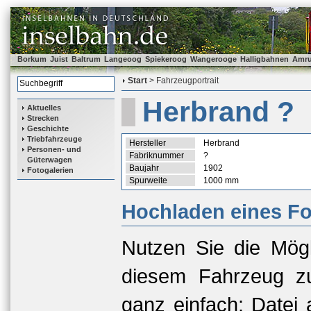
Borkum
Juist
Baltrum
Langeoog
Spiekeroog
Wangerooge
Halligbahnen
Amr
Start
> Fahrzeugportrait
Herbrand ?
Aktuelles
Strecken
Geschichte
Triebfahrzeuge
Hersteller
Herbrand
Personen- und
Fabriknummer
?
Güterwagen
Baujahr
1902
Fotogalerien
Spurweite
1000 mm
Hochladen eines Fo
Nutzen Sie die Mögl
diesem Fahrzeug zu
ganz einfach: Datei