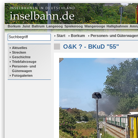
Borkum
Juist
Baltrum
Langeoog
Spiekeroog
Wangerooge
Halligbahnen
Amr
Start
Borkum
Personen- und Güterwage
O&K ? - BKuD "55"
Aktuelles
Strecken
Geschichte
Triebfahrzeuge
Personen- und
Güterwagen
Fotogalerien