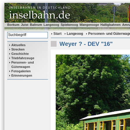
Borkum
Juist
Baltrum
Langeoog
Spiekeroog
Wangerooge
Halligbahnen
Amr
Start
Langeoog
Personen- und Güterwag
Weyer ? - DEV "16"
Aktuelles
Strecken
Geschichte
Triebfahrzeuge
Personen- und
Güterwagen
Fotogalerien
Erinnerungen