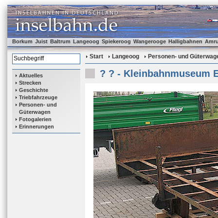
Borkum
Juist
Baltrum
Langeoog
Spiekeroog
Wangerooge
Halligbahnen
Amr
Start
Langeoog
Personen- und Güterwag
? ? - Kleinbahnmuseum 
Aktuelles
Strecken
Geschichte
Triebfahrzeuge
Personen- und
Güterwagen
Fotogalerien
Erinnerungen