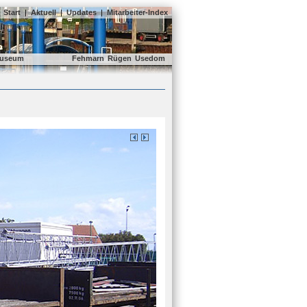
Start
|
Aktuell
|
Updates
|
Mitarbeiter-Index
useum
Fehmarn
Rügen
Usedom