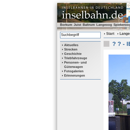
Borkum
Juist
Baltrum
Langeoog
Spiekeroo
Start
Lange
? ? - 
Aktuelles
Strecken
Geschichte
Triebfahrzeuge
Personen- und
Güterwagen
Fotogalerien
Erinnerungen