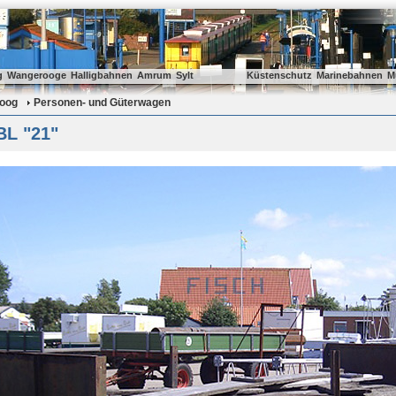
g
Wangerooge
Halligbahnen
Amrum
Sylt
Küstenschutz
Marinebahnen
M
oog
Personen- und Güterwagen
IBL "21"